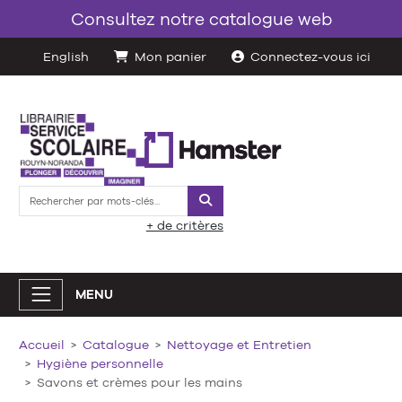
Consultez notre catalogue web
English
Mon panier
Connectez-vous ici
Rechercher
+ de critères
MENU
Accueil
Catalogue
Nettoyage et Entretien
Hygiène personnelle
Savons et crèmes pour les mains