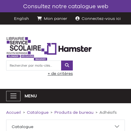
Consultez notre catalogue web
English
Mon panier
Connectez-vous ici
Rechercher
+ de critères
MENU
Accueil
Catalogue
Produits de bureau
Adhésifs
Catalogue