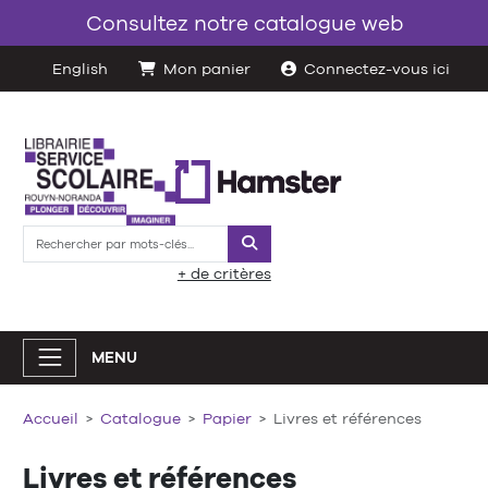
Consultez notre catalogue web
English
Mon panier
Connectez-vous ici
Rechercher
+ de critères
MENU
Accueil
Catalogue
Papier
Livres et références
Livres et références