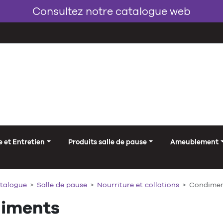
Consultez notre catalogue web
 et Entretien
Produits salle de pause
Ameublement
talogue
Salle de pause
Nourriture et collations
Condimen
iments