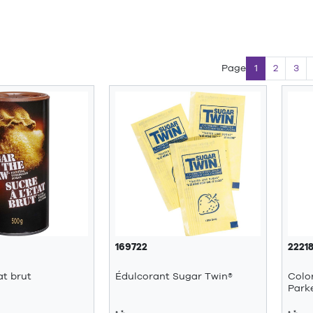
Page
1
2
3
169722
2221
at brut
Édulcorant Sugar Twin®
Colo
Park