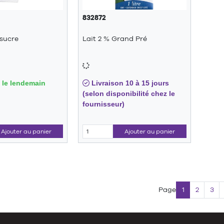
832872
sucre
Lait 2 % Grand Pré
 le lendemain
Livraison 10 à 15 jours
(selon disponibilité chez le
fournisseur)
Ajouter au panier
Ajouter au panier
Page
1
2
3