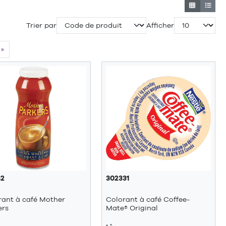
Trier par
Afficher
»
82
302331
rant à café Mother
Colorant à café Coffee-
ers
Mate® Original