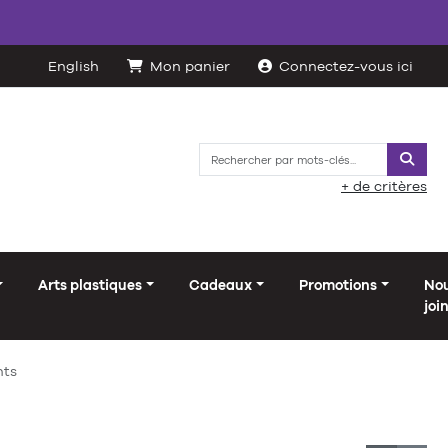
English
Mon panier
Connectez-vous ici
Reche
+ de critères
Arts plastiques
Cadeaux
Promotions
No
joi
ts