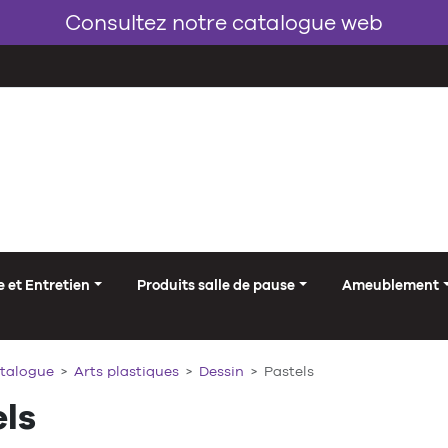
Consultez notre catalogue web
 et Entretien
Produits salle de pause
Ameublement
talogue
Arts plastiques
Dessin
Pastels
ls