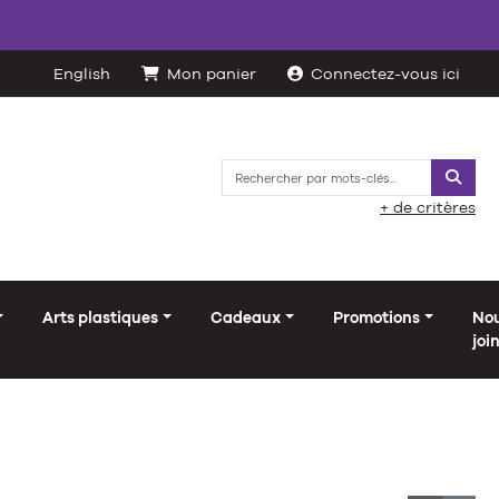
English
Mon panier
Connectez-vous ici
Reche
+ de critères
Arts plastiques
Cadeaux
Promotions
No
joi