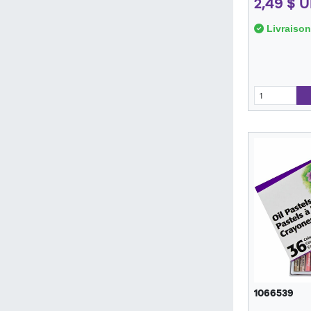
2,49 $ 
Livraison
1066539