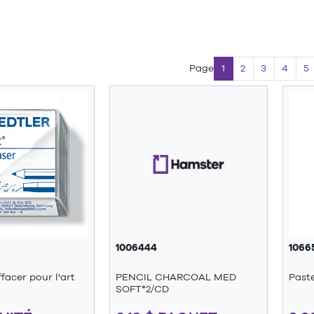
Page
1
2
3
4
5
1006444
1066
acer pour l'art
PENCIL CHARCOAL MED
Paste
SOFT*2/CD