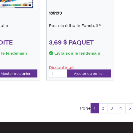
185199
huile
Pastels à lhuile Funstuff®
BOITE
3,69 $ PAQUET
 le lendemain
Livraison le lendemain
Discontinué
Ajouter au panier
Ajouter au panier
Page
1
2
3
4
5