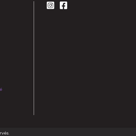
té
rvés.