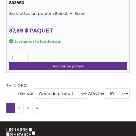
833950
Serviettes en papier «Select-A-Size»
37,89 $ PAQUET
Livraison le lendemain
Ajouter au panier
1 - 10 de 21
Trier par
Afficher
1
2
3
»