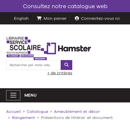
Consultez notre catalogue web
English
Mon panier
Connectez-vous ici
Rechercher
+ de critères
MENU
Accueil
Catalogue
Ameublement et décor
Rangement
Présentoirs de littérar. et document.