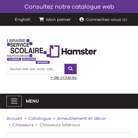
Consultez notre catalogue web
English
Mon panier
Connectez-vous ici
Rechercher
+ de critères
MENU
Accueil
Catalogue
Ameublement et décor
Classeurs
Classeurs latéraux