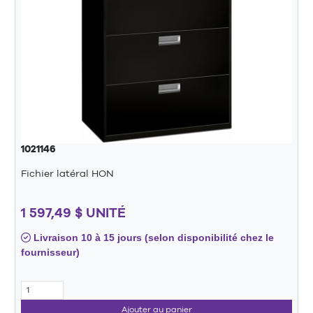
1021146
Fichier latéral HON
1 597,49 $ UNITÉ
Livraison 10 à 15 jours (selon disponibilité chez le
fournisseur)
Ajouter au panier