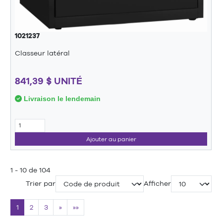
1021237
Classeur latéral
841,39 $ UNITÉ
Livraison le lendemain
Ajouter au panier
1 - 10 de 104
Trier par
Afficher
1
2
3
»
»»