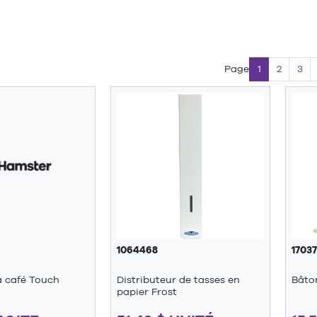
Page
1
2
3
1064468
1703
à café Touch
Distributeur de tasses en
Bâton
papier Frost