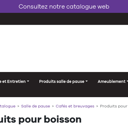
Consultez notre catalogue web
 et Entretien
Produits salle de pause
Ameublement
talogue
Salle de pause
Cafés et breuvages
Produits pour
its pour boisson