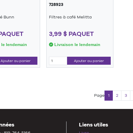
728923
afé Bunn
Filtres à café Melitta
 PAQUET
3,99 $ PAQUET
 le lendemain
Livraison le lendemain
Ajouter au panier
Ajouter au panier
Page
1
2
3
nnées
Liens utiles
 : 819-764-5166
Livre