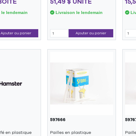
 BOITE
51,49 $ UNITÉ
15,
 le lendemain
Livraison le lendemain
Liv
Ajouter au panier
Ajouter au panier
597666
5976
fé en plastique
Pailles en plastique
Paill