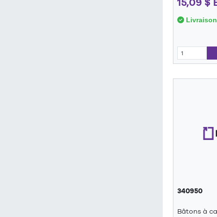
15,09 $
Livraison
340950
Bâtons à ca