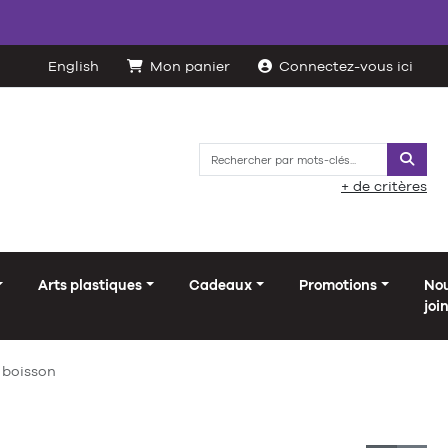
English
Mon panier
Connectez-vous ici
Reche
+ de critères
Arts plastiques
Cadeaux
Promotions
No
joi
 boisson